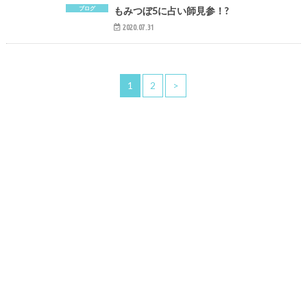
ブログ
もみつぼ5に占い師見参！?
2020.07.31
1
2
>